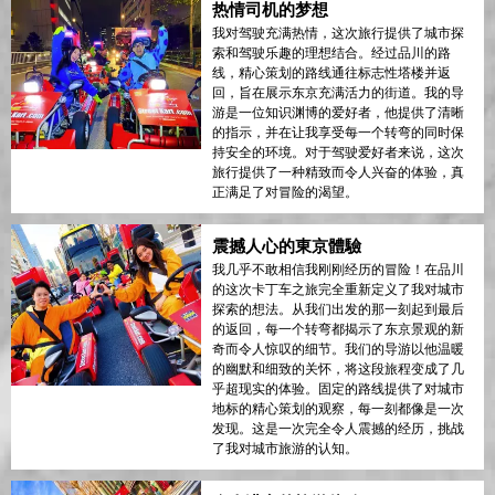
热情司机的梦想
我对驾驶充满热情，这次旅行提供了城市探
索和驾驶乐趣的理想结合。经过品川的路
线，精心策划的路线通往标志性塔楼并返
回，旨在展示东京充满活力的街道。我的导
游是一位知识渊博的爱好者，他提供了清晰
的指示，并在让我享受每一个转弯的同时保
持安全的环境。对于驾驶爱好者来说，这次
旅行提供了一种精致而令人兴奋的体验，真
正满足了对冒险的渴望。
震撼人心的東京體驗
我几乎不敢相信我刚刚经历的冒险！在品川
的这次卡丁车之旅完全重新定义了我对城市
探索的想法。从我们出发的那一刻起到最后
的返回，每一个转弯都揭示了东京景观的新
奇而令人惊叹的细节。我们的导游以他温暖
的幽默和细致的关怀，将这段旅程变成了几
乎超现实的体验。固定的路线提供了对城市
地标的精心策划的观察，每一刻都像是一次
发现。这是一次完全令人震撼的经历，挑战
了我对城市旅游的认知。