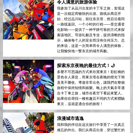
令人满意的旅游体验
我参加了从品川出发的卡丁车之旅，发现这
是一次稳定而愉快的出游。路线从商店开
始，经过品川站，前往东京塔，然后沿着同
一路线返回。一个小时的行程——受交通变
化影响——提供了一种平静可靠的方式来探
索该地区。导游礼貌且专业，提供清晰的指
示，确保每个人的安全而没有任何压力。总
的来说，这是一次简单而令人满意的体验，
让我愉快地一瞥东京的城市风貌。
探索东京夜晚的最佳方式！🌙
多麼不可思議的方式來欣賞東京！彩虹橋的
景色令人屏息，而東京塔在夜晚的燈光下簡
直美不勝收。導遊非常出色，讓我們在整個
旅程中保持知情和娛樂。晚上的天氣非常適
合卡丁車之旅，城市在夜空下看起來驚人。
如果你在尋找一種有趣且不同的方式來體驗
東京，這就是適合你的旅程！
浪漫城市逃逸
我和我的伴侣在这次旅行中享受了一次真正
难忘的外出。我们从商店出发，穿过繁忙的