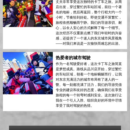
丈夫非常享受这次独特的卡丁车之旅。从商
店出发，穿过繁忙的车站区域，前往一个著
名的地标，然后再返回，整个行程大约一个
小时，节奏恰到好处。即使交通不算繁忙，
旅程依然顺畅而宁静。我们的导游亲切、耐
心，以令人安心的方式解释了每一个细节。
这次经历不仅重新点燃了我们年轻时的兴奋
感，还提供了一个迷人的东京城市风景视角
——对我们来说是一次愉快而难忘的出游。
热爱者的城市驾驶
作为一名驾驶爱好者，这次卡丁车之旅简直
是梦想成真。路线从品川店开始，穿过繁忙
的车站区域，朝着一个地标蜿蜒而行，让我
对东京充满活力的城市布局有了迷人的一
瞥。每一刻都充满了活力，我们的导游凭借
专业的建议和友好的态度，确保我们在享受
旅程的每一个转弯时感到安全。这次旅行让
我在一个引人入胜、组织良好的环境中尽情
享受了我对驾驶的热情。