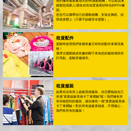
我們擁有最新最強大的4K運動相機，可以租賃來
錄製您或家人/朋友在街頭度過美好時光的POV畫
面。
您也可以攜帶自己的運動相機，安裝在胸部、頭
部或身體上（只要不妨礙安全駕駛）。
租賃配件
駕駛時使用我們各種有趣又時尚的配件來展現風
格！
選擇太陽眼鏡或有趣的帽子來為您的服裝增添些
許亮點，駕駛穿越城市。
租賃服裝
如果你沒有穿上超級英雄服裝，你怎麼能說自己
有過"真實超級英雄卡丁車體驗"呢！我們擁有所
有你能想到的服裝，讓你擁有一個"真實超級英雄
卡丁車體驗！對於所有超級英雄迷，不用擔心，
我們有所有的服裝！