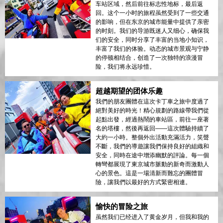
车站区域，然后前往标志性地标，最后返
回。这个一小时的旅程虽然受到了一些交通
的影响，但在东京的城市能量中提供了亲密
的时刻。我们的导游既迷人又细心，确保我
们的安全，同时分享了丰富的当地小知识，
丰富了我们的体验。动态的城市景观与宁静
的停顿相结合，创造了一次独特的浪漫冒
险，我们将永远珍惜。
超越期望的团体乐趣
我們的朋友團體在這次卡丁車之旅中度過了
絕對美好的時光！精心規劃的路線帶我們從
起點出發，經過熱鬧的車站區，前往一座著
名的塔樓，然後再返回——這次體驗持續了
大約一小時。整個外出活動充滿活力，笑聲
不斷，我們的導遊讓我們保持良好的組織和
安全，同時在途中增添幽默的評論。每一個
轉彎都展現了東京城市脈動的新奇而激動人
心的景色。這是一場清新而難忘的團體冒
險，讓我們以最好的方式緊密相連。
愉快的冒险之旅
虽然我们已经进入了黄金岁月，但我和我的