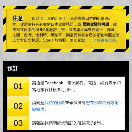
注意
街頭卡丁車的定制卡丁車是專為日本的街道設計
的。你需要持有有效的日本駕駛執照，或
國際駕駛許可證
，或
美軍在日本的SOFA駕駛許可證，或者如果你來自瑞士、德國、
法國、台灣、比利時、摩納哥，則需要持有自己的駕駛執照並附
上官方日文翻譯。記住！無執照，無法駕駛！！
了解更多信息
。
預訂
請通過Facebook、電子郵件、電話、網頁表單和
01
當地旅行社檢查可用性。
請同意
我們的條款
並確保擁有
您在日本的有效駕
02
駛執照
。
03
請確認我們關於您預訂的確認電子郵件。