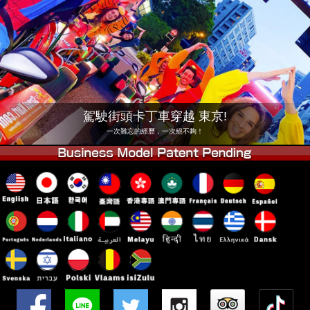
公司
預訂
更換店鋪
東京品川 #1
東京秋葉原#1
東京秋葉原#2
東京澀谷
東京澀谷附屬
東京灣
駕駛街頭卡丁車穿越 東京!
東京淺草
大阪
一次難忘的經歷，一次絕不夠！
沖繩