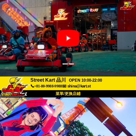
Street Kart 品川
OPEN 10:00-22:00
📞+81-80-9988-9988
📧
shina@kart.st
菜單/更換店鋪
首頁
關於
規格
價格
交通方式
顧客聲音
常見問題