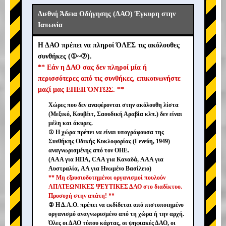
Διεθνή Άδεια Οδήγησης (ΔΑΟ) Έγκυρη στην
Ιαπωνία
Η ΔΑΟ πρέπει να πληροί ΌΛΕΣ τις ακόλουθες
συνθήκες (①~⑦).
** Εάν η ΔΑΟ σας δεν πληροί μία ή
περισσότερες από τις συνθήκες, επικοινωνήστε
μαζί μας ΕΠΕΙΓΌΝΤΩΣ. **
Χώρες που δεν αναφέρονται στην ακόλουθη λίστα
(Μεξικό, Κουβέιτ, Σαουδική Αραβία κλπ.) δεν είναι
μέλη και άκυρες.
① Η χώρα πρέπει να είναι υπογράφουσα της
Συνθήκης Οδικής Κυκλοφορίας (Γενεύη, 1949)
αναγνωρισμένης από τον ΟΗΕ.
(AAA για ΗΠΑ, CAA για Καναδά, AAA για
Αυστραλία, AA για Ηνωμένο Βασίλειο)
** Μη εξουσιοδοτημένοι οργανισμοί πουλούν
ΑΠΑΤΕΩΝΙΚΕΣ ΨΕΥΤΙΚΕΣ ΔΑΟ στο διαδίκτυο.
Προσοχή στην απάτη! **
② Η Δ.Α.Ο. πρέπει να εκδίδεται από πιστοποιημένο
οργανισμό αναγνωρισμένο από τη χώρα ή την αρχή.
Όλες οι ΔΑΟ τύπου κάρτας, οι ψηφιακές ΔΑΟ, οι