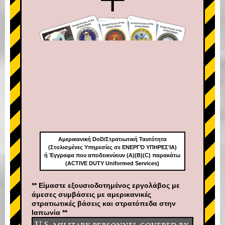
Αμερικανική DoD/Στρατιωτική Ταυτότητα
(Στολισμένες Υπηρεσίες σε ΕΝΕΡΓΌ ΥΠΗΡΕΣΊΑ)
ή Έγγραφα που αποδεικνύουν (A)(B)(C) παρακάτω
(ACTIVE DUTY Uniformed Services)
** Είμαστε εξουσιοδοτημένος εργολάβος με
άμεσες συμβάσεις με αμερικανικές
στρατιωτικές βάσεις και στρατόπεδα στην
Ιαπωνία **
U.S. military personnel covered by