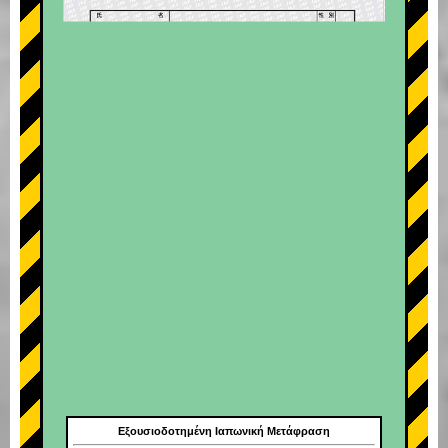
Εξουσιοδοτημένη Ιαπωνική Μετάφραση