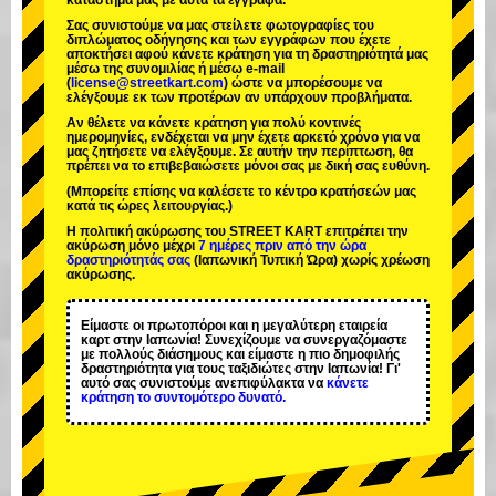
κατάστημά μας με αυτά τα έγγραφα.
Σας συνιστούμε να μας στείλετε φωτογραφίες του
διπλώματος οδήγησης και των εγγράφων που έχετε
αποκτήσει αφού κάνετε κράτηση για τη δραστηριότητά μας
μέσω της συνομιλίας ή μέσω e-mail
(
license@streetkart.com
) ώστε να μπορέσουμε να
ελέγξουμε εκ των προτέρων αν υπάρχουν προβλήματα.
Αν θέλετε να κάνετε κράτηση για πολύ κοντινές
ημερομηνίες, ενδέχεται να μην έχετε αρκετό χρόνο για να
μας ζητήσετε να ελέγξουμε. Σε αυτήν την περίπτωση, θα
πρέπει να το επιβεβαιώσετε μόνοι σας με δική σας ευθύνη.
(Μπορείτε επίσης να καλέσετε το κέντρο κρατήσεών μας
κατά τις ώρες λειτουργίας.)
Η πολιτική ακύρωσης του STREET KART επιτρέπει την
ακύρωση μόνο μέχρι
7 ημέρες πριν από την ώρα
δραστηριότητάς σας
(Ιαπωνική Τυπική Ώρα) χωρίς χρέωση
ακύρωσης.
Είμαστε οι
πρωτοπόροι
και η
μεγαλύτερη εταιρεία
καρτ
στην Ιαπωνία! Συνεχίζουμε να συνεργαζόμαστε
με
πολλούς διάσημους
και είμαστε η
πιο δημοφιλής
δραστηριότητα
για τους ταξιδιώτες στην Ιαπωνία! Γι'
αυτό σας συνιστούμε ανεπιφύλακτα να
κάνετε
κράτηση το συντομότερο δυνατό.