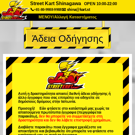
Street Kart Shinagawa
OPEN 10:00-22:00
📞+81-80-9988-9988
📧
shina@kart.st
ΜΕΝΟΥ/Αλλαγή Καταστήματος
ΚΥΡΙΩΣ
Άδεια Οδήγησης
Σχετικά
Προδιαγραφές
Τιμές
Πρόσβαση
Αναφορές
Συχνές Ερωτήσεις
Εταιρεία
Κράτηση
Αλλαγή Καταστήματος
Τόκιο Σινάγαουα #1
Τόκιο Ακίχαμπαρα #1
Τόκιο Ακίχαμπαρα #2
Τόκιο Σιμπούγια
Αυτή η δραστηριότητα απαιτεί διεθνή άδεια οδήγησης ή
άλλο έγγραφο που σας επιτρέπει να οδηγείτε σε
Τόκιο Σιμπούγια Annex
Τόκιο Κόλπος
δημόσιους δρόμους στην Ιαπωνία.
Προσοχή! Εάν φτάσετε στο κατάστημά μας χωρίς τα
Τόκιο Ασακούσα
Οσάκα
απαιτούμενα πρωτότυπα έγγραφα (περιγράφεται
παρακάτω),
δεν θα μπορείτε να συμμετάσχετε στη
δραστηριότητα
και
δεν θα λάβετε επιστροφή χρημάτων
.
Οκινάουα
Διαβάστε παρακάτω ποια έγγραφα χρειάζεστε να
αποκτήσετε και βεβαιωθείτε ότι μπορείτε να φτάσετε στο