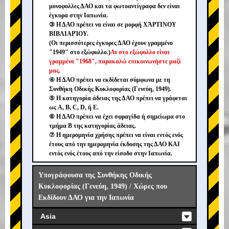
μονοφυλλες ΔΑΟ και τα φωτοαντίγραφα δεν είναι
έγκυρα στην Ιαπωνία.
③ Η ΔΑΟ πρέπει να είναι σε μορφή ΧΆΡΤΙΝΟΥ
ΒΙΒΛΙΑΡΊΟΥ.
(Οι περισσότερες έγκυρες ΔΑΟ έχουν γραμμένο
"1949" στο εξώφυλλο.)
Αν στο εξώφυλλο είναι
γραμμένο "1968", παρακαλώ επικοινωνήστε μαζί
μας.
④ Η ΔΑΟ πρέπει να εκδίδεται σύμφωνα με τη
Συνθήκη Οδικής Κυκλοφορίας (Γενεύη, 1949).
⑤ Η κατηγορία άδειας της ΔΑΟ πρέπει να γράφεται
ως A, B, C, D, ή E.
⑥ Η ΔΑΟ πρέπει να έχει σφραγίδα ή σημείωμα στο
τμήμα B της κατηγορίας άδειας.
⑦ Η ημερομηνία χρήσης πρέπει να είναι εντός ενός
έτους από την ημερομηνία έκδοσης της ΔΑΟ ΚΑΙ
εντός ενός έτους από την είσοδο στην Ιαπωνία.
Υπογράφουσα της Συνθήκης Οδικής
Κυκλοφορίας (Γενεύη, 1949) / Χώρες που
Εκδίδουν ΔΑΟ για την Ιαπωνία
Asia