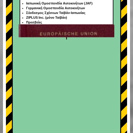
Ιαπωνική Ομοσπονδία Αυτοκινήτων (JAF)
Γερμανική Ομοσπονδία Αυτοκινήτων
Σύνδεσμος Σχέσεων Ταϊβάν-Ιαπωνίας
ZIPLUS Inc. (μόνο Ταϊβάν)
Πρεσβείες
+