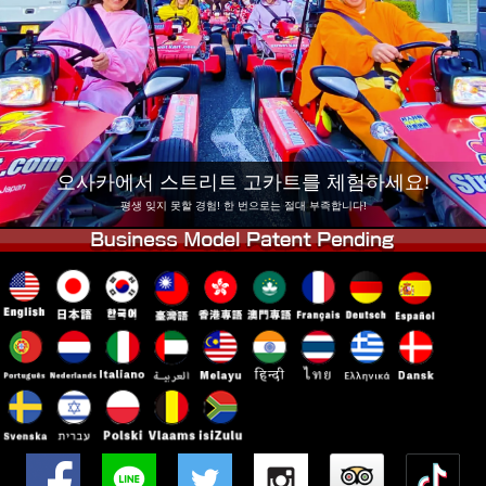
회사 정보
예약
지점 변경
도쿄 시나가와 #1
도쿄 아키하바라#1
도쿄 아키하바라#2
도쿄 시부야
도쿄 시부야 애넥스
도쿄 베이
오사카에서 스트리트 고카트를 체험하세요!
도쿄 아사쿠사
오사카
평생 잊지 못할 경험! 한 번으로는 절대 부족합니다!
오키나와