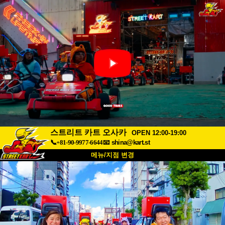
스트리트 카트 오사카
OPEN 12:00-19:00
📞+81-90-9977-6644
📧
shina@kart.st
메뉴/지점 변경
최상단
소개
사양
가격
접근성
고객 리뷰
자주 묻는 질문