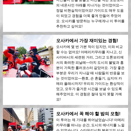
지인들이 손을 흔들고 사진을 찍는 도톤보리
의 네온사인 아래를 지나가는 것이었어요—
정말 비현실적이었어요! 가이드도 매우 도움
이 되었고 경험을 더욱 좋게 만들어 주었어
요. 오사카를 방문하는 누구에게나 이 투어를
추천하고 싶어요!
오사카에서 가장 재미있는 경험!
오사카에 몇 번 가본 적이 있지만, 이와 비교
할 수는 없어요! 아메리카무라를 지나고, 신
사이바시의 세련된 거리, 그리고 도톤보리에
서의 화려한 피날레—마치 도시의 불빛과 흥
분이 가득한 롤러코스터 같았어요. 가장 좋은
부분은 우리가 지나갈 때 사람들의 반응을 보
는 것이었어요—환호, 손 흔들기, 심지어 카
메라 플래시까지! 우리의 가이드는 환상적이
었고, 모두가 즐거운 시간을 보낼 수 있도록
해주었어요. 이 경험은 절대 잊지 못할 거예
요!
오사카에서 꼭 해야 할 밤의 모험!
이 투어는 제 기대를 뛰어넘었습니다! 아메리
카무라를 떠나는 순간, 도시의 에너지를 느낄
수 있었습니다. 스타일리시한 분위기의 신사