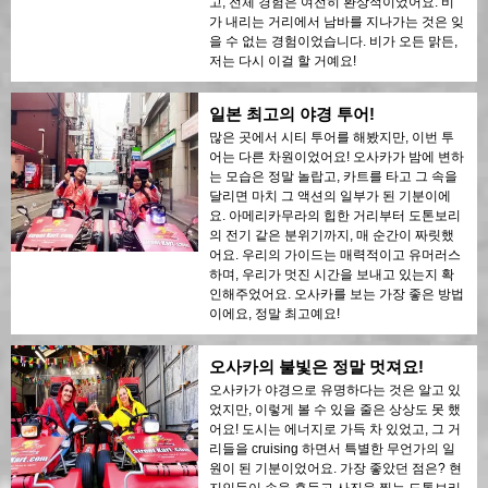
고, 전체 경험은 여전히 환상적이었어요. 비
가 내리는 거리에서 남바를 지나가는 것은 잊
을 수 없는 경험이었습니다. 비가 오든 맑든,
저는 다시 이걸 할 거예요!
일본 최고의 야경 투어!
많은 곳에서 시티 투어를 해봤지만, 이번 투
어는 다른 차원이었어요! 오사카가 밤에 변하
는 모습은 정말 놀랍고, 카트를 타고 그 속을
달리면 마치 그 액션의 일부가 된 기분이에
요. 아메리카무라의 힙한 거리부터 도톤보리
의 전기 같은 분위기까지, 매 순간이 짜릿했
어요. 우리의 가이드는 매력적이고 유머러스
하며, 우리가 멋진 시간을 보내고 있는지 확
인해주었어요. 오사카를 보는 가장 좋은 방법
이에요, 정말 최고예요!
오사카의 불빛은 정말 멋져요!
오사카가 야경으로 유명하다는 것은 알고 있
었지만, 이렇게 볼 수 있을 줄은 상상도 못 했
어요! 도시는 에너지로 가득 차 있었고, 그 거
리들을 cruising 하면서 특별한 무언가의 일
원이 된 기분이었어요. 가장 좋았던 점은? 현