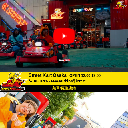
Street Kart Osaka
OPEN 12:00-19:00
📞+81-90-9977-6644
📧
shina@kart.st
菜單/更換店鋪
首頁
關於
規格
價格
交通方式
顧客聲音
常見問題