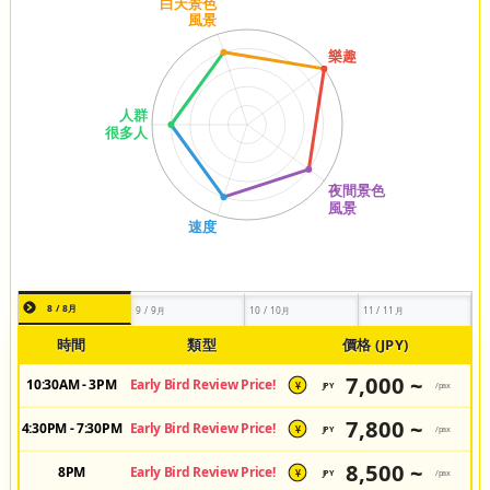
8 / 8月
9 / 9月
10 / 10月
11 / 11月
時間
類型
價格 (JPY)
7,000 ~
10:30AM - 3PM
Early Bird Review Price!
JPY
/pax
¥
7,800 ~
4:30PM - 7:30PM
Early Bird Review Price!
JPY
/pax
¥
8,500 ~
8PM
Early Bird Review Price!
JPY
/pax
¥