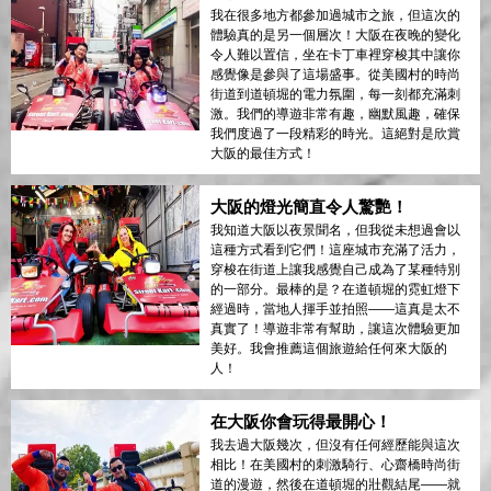
我在很多地方都參加過城市之旅，但這次的
體驗真的是另一個層次！大阪在夜晚的變化
令人難以置信，坐在卡丁車裡穿梭其中讓你
感覺像是參與了這場盛事。從美國村的時尚
街道到道頓堀的電力氛圍，每一刻都充滿刺
激。我們的導遊非常有趣，幽默風趣，確保
我們度過了一段精彩的時光。這絕對是欣賞
大阪的最佳方式！
大阪的燈光簡直令人驚艷！
我知道大阪以夜景聞名，但我從未想過會以
這種方式看到它們！這座城市充滿了活力，
穿梭在街道上讓我感覺自己成為了某種特別
的一部分。最棒的是？在道頓堀的霓虹燈下
經過時，當地人揮手並拍照——這真是太不
真實了！導遊非常有幫助，讓這次體驗更加
美好。我會推薦這個旅遊給任何來大阪的
人！
在大阪你會玩得最開心！
我去過大阪幾次，但沒有任何經歷能與這次
相比！在美國村的刺激騎行、心齋橋時尚街
道的漫遊，然後在道頓堀的壯觀結尾——就