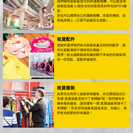
我們擁有最新最強大的4K運動相機，可以租賃來
錄製您或家人/朋友在街頭度過美好時光的POV畫
面。
您也可以攜帶自己的運動相機，安裝在胸部、頭
部或身體上（只要不妨礙安全駕駛）。
租賃配件
駕駛時選擇我們各式各樣有趣又時尚的配件，讓
你在駕駛過程中增添些許風格！
選擇一副太陽眼鏡或有趣的帽子來為您的服裝增
添一些亮點，駕駛穿越城市。
租賃服裝
如果你沒有穿上超級英雄服裝，你怎麼能說自己
有過“真實超級英雄卡丁車體驗”呢！我們擁有各
種各樣的服裝，讓你擁有一個“真實超級英雄卡丁
車體驗”！對於所有超級英雄迷來說，別擔心，我
們有你想要的所有服裝！