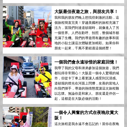
大阪最佳夜遊之旅，與朋友共享！
我和我的朋友們晚上想找些刺激的活動，這
個旅程簡直完美！穿越美國村的旅程充滿了
活力，當我們到達道頓堀時，就像進入了另
一個世界。人們在歡呼、拍照，整個城市都
充滿了生機。我們的導遊用有趣的故事和當
地的小貼士讓這次體驗更加精彩。如果你和
朋友一起來，千萬不要錯過這個經歷！
一個我們會永遠珍惜的家庭回憶！
我帶了我的父母和弟弟參加這個旅遊，我們
都玩得非常開心！大阪是一個令人驚嘆的城
市，但從卡丁車上看更讓人感受到沉浸感。
道頓堀的燈光在河面上閃爍，友善的當地人
向我們揮手，導遊的熱情態度讓這次旅程難
以忘懷。無論你是和家人、朋友還是伴侶一
起，這都是在大阪必做的活動！
一個令人興奮的方式在夜晚欣賞大
阪！
這次旅程是我永遠不會忘記的！當你在夜晚