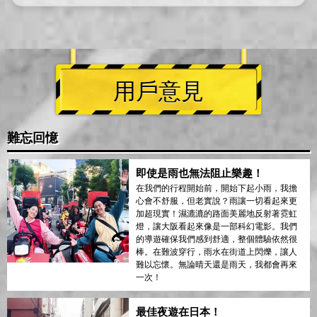
用戶意見
難忘回憶
即使是雨也無法阻止樂趣！
在我們的行程開始前，開始下起小雨，我擔
心會不舒服，但老實說？雨讓一切看起來更
加超現實！濕漉漉的路面美麗地反射著霓虹
燈，讓大阪看起來像是一部科幻電影。我們
的導遊確保我們感到舒適，整個體驗依然很
棒。在難波穿行，雨水在街道上閃爍，讓人
難以忘懷。無論晴天還是雨天，我都會再來
一次！
最佳夜遊在日本！