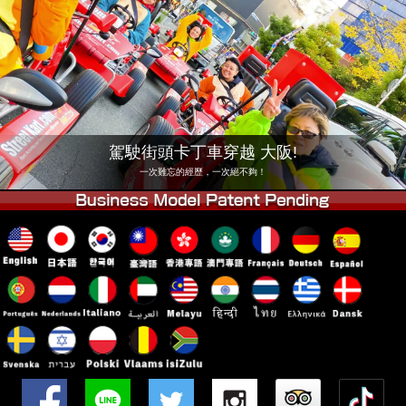
公司
預訂
更換店鋪
東京 品川 #1
東京 秋葉原 #1
東京 秋葉原 #2
東京 澀谷
東京 澀谷附店
東京灣
駕駛街頭卡丁車穿越 大阪!
東京 淺草
大阪
一次難忘的經歷，一次絕不夠！
沖繩