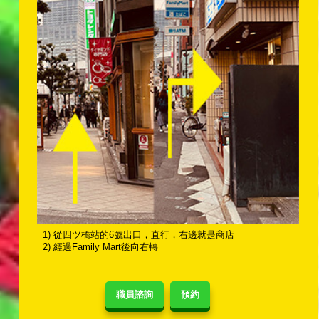
1) 從四ツ橋站的6號出口，直行，右邊就是商店
2) 經過Family Mart後向右轉
職員諮詢
預約