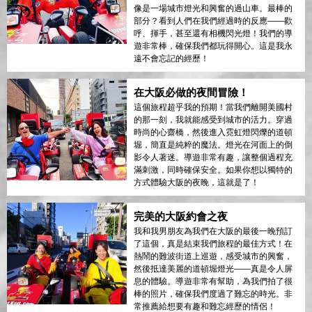
像是一場城市燈光和興奮的過山車。最棒的
部分？看到人們在我們經過時的反應——歡
呼、揮手，甚至還有相機閃光燈！我們的導
遊非常棒，確保我們都玩得開心。這是我永
遠不會忘記的經歷！
在大阪必做的夜間冒險！
這個旅程超乎我的預期！當我們離開美國村
的那一刻，我就能感受到城市的活力。穿過
時尚的心齋橋，然後進入霓虹燈閃爍的道頓
堀，簡直是純粹的魔法。燈光在河面上的倒
影令人著迷。導遊非常有趣，讓整個過程充
滿刺激，同時確保安全。如果你想以獨特的
方式體驗大阪的夜晚，這就是了！
完美的大阪約會之夜
我和我男朋友為我們在大阪的最後一晚預訂
了這個，真是結束我們旅程的最佳方式！在
熱鬧的難波街道上巡遊，感受城市的興奮，
然後抵達美麗的道頓堀燈光——真是令人屏
息的體驗。導遊非常有幫助，為我們拍了很
棒的照片，確保我們度過了難忘的時光。非
常推薦給想要有趣和難忘經歷的情侶！