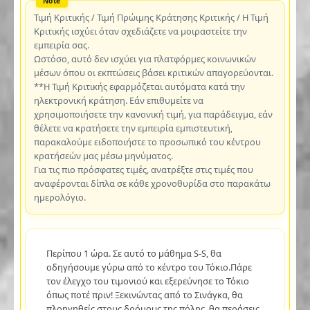
Τιμή Κριτικής / Τιμή Πρώιμης Κράτησης Κριτικής / Η Τιμή
Κριτικής ισχύει όταν σχεδιάζετε να μοιραστείτε την
εμπειρία σας.
Ωστόσο, αυτό δεν ισχύει για πλατφόρμες κοινωνικών
μέσων όπου οι εκπτώσεις βάσει κριτικών απαγορεύονται.
**Η Τιμή Κριτικής εφαρμόζεται αυτόματα κατά την
ηλεκτρονική κράτηση. Εάν επιθυμείτε να
χρησιμοποιήσετε την κανονική τιμή, για παράδειγμα, εάν
θέλετε να κρατήσετε την εμπειρία εμπιστευτική,
παρακαλούμε ειδοποιήστε το προσωπικό του κέντρου
κρατήσεών μας μέσω μηνύματος.
Για τις πιο πρόσφατες τιμές, ανατρέξτε στις τιμές που
αναφέρονται δίπλα σε κάθε χρονοθυρίδα στο παρακάτω
ημερολόγιο.
Περίπου 1 ώρα. Σε αυτό το μάθημα S-S, θα
οδηγήσουμε γύρω από το κέντρο του Τόκιο.Πάρε
τον έλεγχο του τιμονιού και εξερεύνησε το Τόκιο
όπως ποτέ πριν! Ξεκινώντας από το Σινάγκα, θα
πλοηγηθείς στους δρόμους της πόλης, θα περάσεις