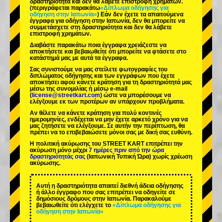
δραστηριότητα και δεν θα λάβετε επιστροφή χρημάτων.
(περιγράφεται παρακάτω
«Δίπλωμα οδήγησης για
οδήγηση στην Ιαπωνία»
) Εάν δεν έχετε τα απαιτούμενα
έγγραφα για οδήγηση στην Ιαπωνία, δεν θα μπορείτε να
συμμετάσχετε στη δραστηριότητα και δεν θα λάβετε
επιστροφή χρημάτων.
Διαβάστε παρακάτω ποια έγγραφα χρειάζεστε να
αποκτήσετε και βεβαιωθείτε ότι μπορείτε να φτάσετε στο
κατάστημά μας με αυτά τα έγγραφα.
Σας συνιστούμε να μας στείλετε φωτογραφίες του
διπλώματος οδήγησης και των εγγράφων που έχετε
αποκτήσει αφού κάνετε κράτηση για τη δραστηριότητά μας
μέσω της συνομιλίας ή μέσω e-mail
(
license@streetkart.com
) ώστε να μπορέσουμε να
ελέγξουμε εκ των προτέρων αν υπάρχουν προβλήματα.
Αν θέλετε να κάνετε κράτηση για πολύ κοντινές
ημερομηνίες, ενδέχεται να μην έχετε αρκετό χρόνο για να
μας ζητήσετε να ελέγξουμε. Σε αυτήν την περίπτωση, θα
πρέπει να το επιβεβαιώσετε μόνοι σας με δική σας ευθύνη.
Η πολιτική ακύρωσης του STREET KART επιτρέπει την
ακύρωση μόνο μέχρι
7 ημέρες πριν από την ώρα
δραστηριότητάς σας
(Ιαπωνική Τυπική Ώρα) χωρίς χρέωση
ακύρωσης.
Αυτή η δραστηριότητα απαιτεί διεθνή άδεια οδήγησης
ή άλλο έγγραφο που σας επιτρέπει να οδηγείτε σε
δημόσιους δρόμους στην Ιαπωνία. Παρακαλούμε
βεβαιωθείτε ότι ελέγχετε το
«Δίπλωμα οδήγησης για
οδήγηση στην Ιαπωνία»