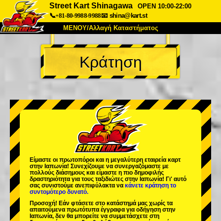
Street Kart Shinagawa
OPEN 10:00-22:00
📞+81-80-9988-9988
📧
shina@kart.st
ΜΕΝΟΥ/Αλλαγή Καταστήματος
ΚΥΡΙΩΣ
Κράτηση
Σχετικά
Προδιαγραφές
Τιμές
Πρόσβαση
Αναφορές
Συχνές Ερωτήσεις
Εταιρεία
Κράτηση
Αλλαγή Καταστήματος
Τόκιο Σινάγαουα #1
Τόκιο Ακίχαμπαρα #1
Τόκιο Ακίχαμπαρα #2
Τόκιο Σιμπούγια
Είμαστε οι
πρωτοπόροι
και η
μεγαλύτερη εταιρεία καρτ
Τόκιο Σιμπούγια Annex
Τόκιο Κόλπος
στην Ιαπωνία! Συνεχίζουμε να συνεργαζόμαστε με
πολλούς διάσημους
και είμαστε η
πιο δημοφιλής
δραστηριότητα
για τους ταξιδιώτες στην Ιαπωνία! Γι' αυτό
Τόκιο Ασακούσα
Οσάκα
σας συνιστούμε ανεπιφύλακτα να
κάνετε κράτηση το
συντομότερο δυνατό.
Οκινάουα
Προσοχή! Εάν φτάσετε στο κατάστημά μας χωρίς τα
απαιτούμενα πρωτότυπα έγγραφα για οδήγηση στην
Ιαπωνία, δεν θα μπορείτε να συμμετάσχετε στη