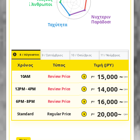
8 / Αύγουστος
9 / Σεπτέμβριος
10 / Οκτώβριος
11 / Νοέμβριος
Χρόνος
Τύπος
Τιμή (JPY)
15,000 ~
10AM
Review Price
JPY
/pax
¥
14,000 ~
12PM - 4PM
Review Price
JPY
/pax
¥
16,000 ~
6PM - 8PM
Review Price
JPY
/pax
¥
20,000~
Standard
Regular Price
JPY
/pax
¥