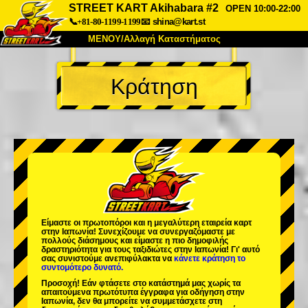
STREET KART Akihabara #2
OPEN 10:00-22:00
📞+81-80-1199-1199
📧
shina@kart.st
ΜΕΝΟΥ/Αλλαγή Καταστήματος
ΚΥΡΙΩΣ
Κράτηση
Σχετικά
Προδιαγραφές
Τιμές
Πρόσβαση
Αναφορές
Συχνές Ερωτήσεις
Εταιρεία
Κράτηση
Αλλαγή Καταστήματος
Τόκιο Σινάγαουα #1
Τόκιο Ακίχαμπαρα #1
Τόκιο Ακίχαμπαρα #2
Τόκιο Σιμπούγια
Είμαστε οι
πρωτοπόροι
και η
μεγαλύτερη εταιρεία καρτ
Τόκιο Σιμπούγια Annex
Τόκιο Κόλπος
στην Ιαπωνία! Συνεχίζουμε να συνεργαζόμαστε με
πολλούς διάσημους
και είμαστε η
πιο δημοφιλής
δραστηριότητα
για τους ταξιδιώτες στην Ιαπωνία! Γι' αυτό
Τόκιο Ασακούσα
Οσάκα
σας συνιστούμε ανεπιφύλακτα να
κάνετε κράτηση το
συντομότερο δυνατό.
Οκινάουα
Προσοχή! Εάν φτάσετε στο κατάστημά μας χωρίς τα
απαιτούμενα πρωτότυπα έγγραφα για οδήγηση στην
Ιαπωνία, δεν θα μπορείτε να συμμετάσχετε στη