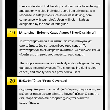
Users understand that the shop and tour guide have the right
and authority to stop individual users from driving karts in
response to safety risks (such as reckless driving, non-
compliance with tour rules). Users will return karts as
designated by the shop or tour guide.
19
[Αποποίηση Ευθύνης Καταστήματος / Shop Disclaimer]
Το κατάστημα δεν θα είναι υπεύθυνο και/ή υπόχρεο για
οποιεσδήποτε ζημιές προκληθούν στον χρήστη. Το
κατάστημα έχει το δικαίωμα να αναστείλει, να ακυρώσει και να
αλλάξει την υπηρεσία που παρέχεται στον χρήστη.
The shop assumes no responsibility and/or obligation for any
damages incurred by users. The shop has the right to stop,
cancel, and modify services provided to users.
20
[Κάλυψη Τύπου / Press Coverage]
Ο χρήστης δεν μπορεί να συλλέξει δεδομένα, πληροφορίες και
εικόνες σε σχέση με οποιαδήποτε διανομή μέσων. Ο χρήστης
δεν μπορεί να συλλέξει δεδομένα χωρίς την άδεια του
καταστήματος.