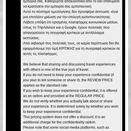
εμπειρία σας. Καθορίζεται αποκλειστικά από το εάν επιθυμείτε
να κρατήσετε την εμπειρία σας εμπιστευτική.
Αυτό το σύστημα τιμολόγησης δεν προσφέρει έκπτωση· είναι
μια επιπλέον χρέωση για την επιλογή εμπιστευτικότητας.
Λάβετε υπόψη ότι ορισμένες πλατφόρμες κοινωνικών μέσων,
όπως το TripAdvisor και η Google, έχουν πολιτικές που
απαγορεύουν τη συγγραφή κριτικών με αντάλλαγμα
εκπτώσεις.
Από σεβασμό στις πολιτικές τους, σε καμία περίπτωση δεν θα
εφαρμόσουμε την τιμή ΚΡΙΤΙΚΗΣ για τη συγγραφή κριτικών σε
αυτές τις πλατφόρμες.
We believe that sharing and discussing travel experiences
with others is one of the true joys of travel.
If you do not need to keep your experience confidential (if
you plan to tell someone or share it), the REVIEW PRICE
applies as the standard rate.
If you wish to keep your experience confidential, it is offered
as an option and provided at the REGULAR PRICE.
We do not verify whether you actually talk about or share
your experience. It is determined solely by whether you wish
to keep your experience confidential.
This pricing system does not offer a discount; it is an
additional charge for the confidentiality option.
Please note that some social media platforms, such as