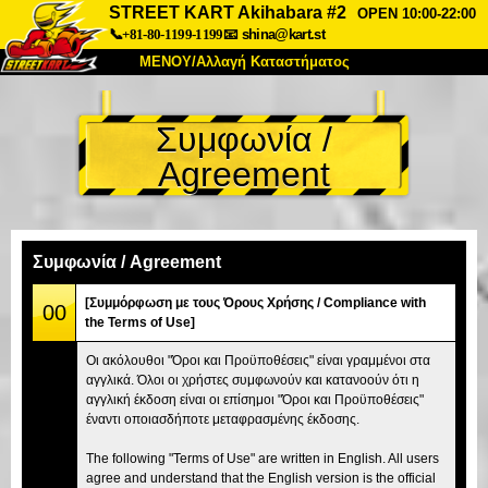
STREET KART Akihabara #2
OPEN 10:00-22:00
📞+81-80-1199-1199
📧
shina@kart.st
ΜΕΝΟΥ/Αλλαγή Καταστήματος
ΚΥΡΙΩΣ
Συμφωνία /
Σχετικά
Προδιαγραφές
Τιμές
Agreement
Πρόσβαση
Αναφορές
Συχνές Ερωτήσεις
Εταιρεία
Κράτηση
Αλλαγή Καταστήματος
Συμφωνία / Agreement
Τόκιο Σινάγαουα #1
Τόκιο Ακίχαμπαρα #1
[Συμμόρφωση με τους Όρους Χρήσης / Compliance with
00
the Terms of Use]
Τόκιο Ακίχαμπαρα #2
Τόκιο Σιμπούγια
Οι ακόλουθοι "Όροι και Προϋποθέσεις" είναι γραμμένοι στα
Τόκιο Σιμπούγια Annex
Τόκιο Κόλπος
αγγλικά. Όλοι οι χρήστες συμφωνούν και κατανοούν ότι η
αγγλική έκδοση είναι οι επίσημοι "Όροι και Προϋποθέσεις"
Τόκιο Ασακούσα
Οσάκα
έναντι οποιασδήποτε μεταφρασμένης έκδοσης.
Οκινάουα
The following "Terms of Use" are written in English. All users
agree and understand that the English version is the official