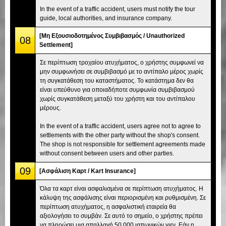
In the event of a traffic accident, users must notify the tour
guide, local authorities, and insurance company.
[Μη Εξουσιοδοτημένος Συμβιβασμός / Unauthorized
08
Settlement]
Σε περίπτωση τροχαίου ατυχήματος, ο χρήστης συμφωνεί να
μην συμφωνήσει σε συμβιβασμό με το αντίπαλο μέρος χωρίς
τη συγκατάθεση του καταστήματος. Το κατάστημα δεν θα
είναι υπεύθυνο για οποιαδήποτε συμφωνία συμβιβασμού
χωρίς συγκατάθεση μεταξύ του χρήστη και του αντίπαλου
μέρους.
In the event of a traffic accident, users agree not to agree to
settlements with the other party without the shop's consent.
The shop is not responsible for settlement agreements made
without consent between users and other parties.
09
[Ασφάλιση Καρτ / Kart Insurance]
Όλα τα καρτ είναι ασφαλισμένα σε περίπτωση ατυχήματος. Η
κάλυψη της ασφάλισης είναι περιορισμένη και ρυθμισμένη. Σε
περίπτωση ατυχήματος, η ασφαλιστική εταιρεία θα
αξιολογήσει το συμβάν. Σε αυτό το σημείο, ο χρήστης πρέπει
να πληρώσει μια απαλλαγή 50.000 ιαπωνικών γιεν. Εάν η