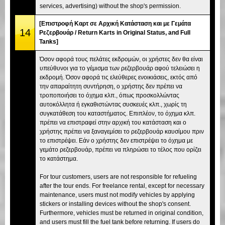
services, advertising) without the shop's permission.
[Επιστροφή Καρτ σε Αρχική Κατάσταση και με Γεμάτα
14
Ρεζερβουάρ / Return Karts in Original Status, and Full
Tanks]
Όσον αφορά τους πελάτες εκδρομών, οι χρήστες δεν θα είναι
υπεύθυνοι για το γέμισμα των ρεζερβουάρ αφού τελειώσει η
εκδρομή. Όσον αφορά τις ελεύθερες ενοικιάσεις, εκτός από
την απαραίτητη συντήρηση, ο χρήστης δεν πρέπει να
τροποποιήσει το όχημα κλπ., όπως προσκολλώντας
αυτοκόλλητα ή εγκαθιστώντας συσκευές κλπ., χωρίς τη
συγκατάθεση του καταστήματος. Επιπλέον, το όχημα κλπ.
πρέπει να επιστραφεί στην αρχική του κατάσταση και ο
χρήστης πρέπει να ξαναγεμίσει το ρεζερβουάρ καυσίμου πριν
το επιστρέψει. Εάν ο χρήστης δεν επιστρέψει το όχημα με
γεμάτο ρεζερβουάρ, πρέπει να πληρώσει το τέλος που ορίζει
το κατάστημα.
For tour customers, users are not responsible for refueling
after the tour ends. For freelance rental, except for necessary
maintenance, users must not modify vehicles by applying
stickers or installing devices without the shop's consent.
Furthermore, vehicles must be returned in original condition,
and users must fill the fuel tank before returning. If users do