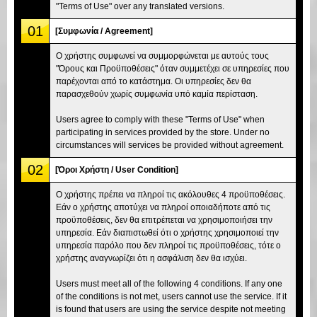
"Terms of Use" over any translated versions.
01
[Συμφωνία / Agreement]
Ο χρήστης συμφωνεί να συμμορφώνεται με αυτούς τους
"Όρους και Προϋποθέσεις" όταν συμμετέχει σε υπηρεσίες που
παρέχονται από το κατάστημα. Οι υπηρεσίες δεν θα
παρασχεθούν χωρίς συμφωνία υπό καμία περίσταση.
Users agree to comply with these "Terms of Use" when
participating in services provided by the store. Under no
circumstances will services be provided without agreement.
02
[Όροι Χρήστη / User Condition]
Ο χρήστης πρέπει να πληροί τις ακόλουθες 4 προϋποθέσεις.
Εάν ο χρήστης αποτύχει να πληροί οποιαδήποτε από τις
προϋποθέσεις, δεν θα επιτρέπεται να χρησιμοποιήσει την
υπηρεσία. Εάν διαπιστωθεί ότι ο χρήστης χρησιμοποιεί την
υπηρεσία παρόλο που δεν πληροί τις προϋποθέσεις, τότε ο
χρήστης αναγνωρίζει ότι η ασφάλιση δεν θα ισχύει.
Users must meet all of the following 4 conditions. If any one
of the conditions is not met, users cannot use the service. If it
is found that users are using the service despite not meeting