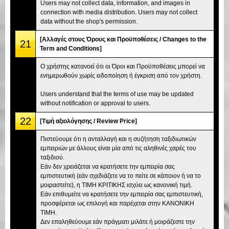
Users may not collect data, information, and images in
connection with media distribution. Users may not collect
data without the shop's permission.
[Αλλαγές στους Όρους και Προϋποθέσεις / Changes to the
21
Term and Conditions]
Ο χρήστης κατανοεί ότι οι Όροι και Προϋποθέσεις μπορεί να
ενημερωθούν χωρίς ειδοποίηση ή έγκριση από τον χρήστη.
Users understand that the terms of use may be updated
without notification or approval to users.
22
[Τιμή αξιολόγησης / Review Price]
Πιστεύουμε ότι η ανταλλαγή και η συζήτηση ταξιδιωτικών
εμπειριών με άλλους είναι μία από τις αληθινές χαρές του
ταξιδιού.
Εάν δεν χρειάζεται να κρατήσετε την εμπειρία σας
εμπιστευτική (εάν σχεδιάζετε να το πείτε σε κάποιον ή να το
μοιραστείτε), η ΤΙΜΗ ΚΡΙΤΙΚΗΣ ισχύει ως κανονική τιμή.
Εάν επιθυμείτε να κρατήσετε την εμπειρία σας εμπιστευτική,
προσφέρεται ως επιλογή και παρέχεται στην ΚΑΝΟΝΙΚΗ
ΤΙΜΗ.
Δεν επαληθεύουμε εάν πράγματι μιλάτε ή μοιράζεστε την