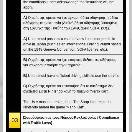
the conditions, users acknowledge that insurance will not
apply.
A)
Ο χρήστης πρέπει να έχει έγκυρη άδεια οδήγησης ή άδεια
οδήγησης στην Ιαπωνία (Διεθνή άδεια οδήγησης βασισμένη
στη Συνθήκη της Γενεύης του 1949, άδεια SOFA, κλπ.).
A)
Users must possess a valid driver's license or permit to
drive in Japan (such as an International Driving Permit based
on the 1949 Geneva Convention, SOFA license, etc.).
B)
Ο χρήστης πρέπει να έχει επαρκείς δεξιότητες οδήγησης
για να χρησιμοποιήσει την υπηρεσία.
B)
Users must have sufficient driving skills to use the service.
C)
Ο χρήστης πρέπει να κατανοήσει ότι το κατάστημα δεν
σχετίζεται με τη Nintendo και/ή το παιχνίδι 'Mario Kart'.
The User must understand that The Shop is unrelated to
Nintendo and/or the game 'Mario Kart'.
[Συμμόρφωση με τους Νόμους Κυκλοφορίας / Compliance
03
with Traffic Laws]