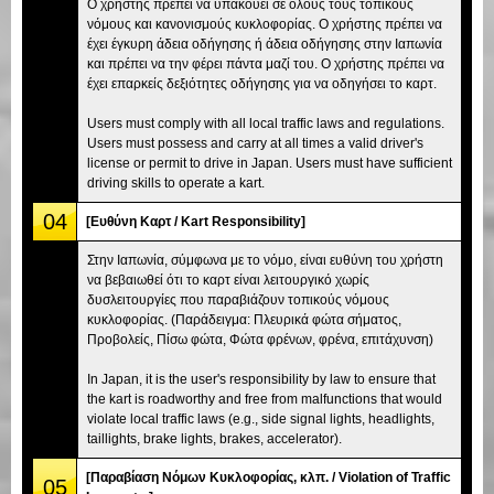
Ο χρήστης πρέπει να υπακούει σε όλους τους τοπικούς
νόμους και κανονισμούς κυκλοφορίας. Ο χρήστης πρέπει να
έχει έγκυρη άδεια οδήγησης ή άδεια οδήγησης στην Ιαπωνία
και πρέπει να την φέρει πάντα μαζί του. Ο χρήστης πρέπει να
έχει επαρκείς δεξιότητες οδήγησης για να οδηγήσει το καρτ.
Users must comply with all local traffic laws and regulations.
Users must possess and carry at all times a valid driver's
license or permit to drive in Japan. Users must have sufficient
driving skills to operate a kart.
04
[Ευθύνη Καρτ / Kart Responsibility]
Στην Ιαπωνία, σύμφωνα με το νόμο, είναι ευθύνη του χρήστη
να βεβαιωθεί ότι το καρτ είναι λειτουργικό χωρίς
δυσλειτουργίες που παραβιάζουν τοπικούς νόμους
κυκλοφορίας. (Παράδειγμα: Πλευρικά φώτα σήματος,
Προβολείς, Πίσω φώτα, Φώτα φρένων, φρένα, επιτάχυνση)
In Japan, it is the user's responsibility by law to ensure that
the kart is roadworthy and free from malfunctions that would
violate local traffic laws (e.g., side signal lights, headlights,
taillights, brake lights, brakes, accelerator).
[Παραβίαση Νόμων Κυκλοφορίας, κλπ. / Violation of Traffic
05