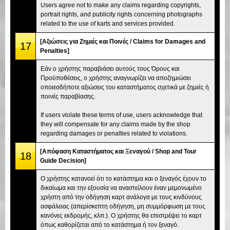
Users agree not to make any claims regarding copyrights,
portrait rights, and publicity rights concerning photographs
related to the use of karts and services provided.
[Αξιώσεις για Ζημιές και Ποινές / Claims for Damages and
17
Penalties]
Εάν ο χρήστης παραβιάσει αυτούς τους Όρους και
Προϋποθέσεις, ο χρήστης αναγνωρίζει να αποζημιώσει
οποιεσδήποτε αξιώσεις του καταστήματος σχετικά με ζημιές ή
ποινές παραβίασης.
If users violate these terms of use, users acknowledge that
they will compensate for any claims made by the shop
regarding damages or penalties related to violations.
[Απόφαση Καταστήματος και Ξεναγού / Shop and Tour
18
Guide Decision]
Ο χρήστης κατανοεί ότι το κατάστημα και ο ξεναγός έχουν το
δικαίωμα και την εξουσία να αναστείλουν έναν μεμονωμένο
χρήστη από την οδήγηση καρτ ανάλογα με τους κινδύνους
ασφάλειας (απερίσκεπτη οδήγηση, μη συμμόρφωση με τους
κανόνες εκδρομής, κλπ.). Ο χρήστης θα επιστρέψει το καρτ
όπως καθορίζεται από το κατάστημα ή τον ξεναγό.