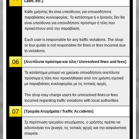
Laws, etc.]
Κάθε χρήστης θα είναι υπεύθυνος για οποιεσδήποτε
παραβιάσεις κυκλοφορίας. Το κατάστημα ή ο ξεναγός δεν θα
είναι υπεύθυνοι για οποιοδήποτε πρόστιμο ή τέλη που
προκύπτουν από την παραβίαση.
Each user is responsible for any traffic violations. The shop
or tour guide is not responsible for fines or fees incurred due
to violations.
06
[Ανεπίλυτα πρόστιμα και τέλη / Unresolved fines and fees]
Το κατάστημα μπορεί να χρεώσει οποιαδήποτε ανεπίλυτα
πρόστιμα ή τέλη που προκλήθηκαν από τον χρήστη σχετικά
με παραβιάσεις κυκλοφορίας με τις τοπικές αρχές.
The shop may charge users for unresolved fines or fees
incurred regarding traffic violations with local authorities.
07
[Τροχαία Ατυχήματα / Traffic Accidents]
Σε περίπτωση τροχαίου ατυχήματος, ο χρήστης πρέπει να
ειδοποιήσει τον ξεναγό, τις τοπικές αρχές και την ασφαλιστική
εταιρεία.