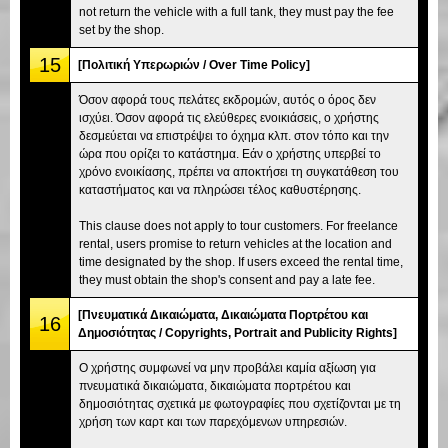
not return the vehicle with a full tank, they must pay the fee
set by the shop.
15
[Πολιτική Υπερωριών / Over Time Policy]
Όσον αφορά τους πελάτες εκδρομών, αυτός ο όρος δεν
ισχύει. Όσον αφορά τις ελεύθερες ενοικιάσεις, ο χρήστης
δεσμεύεται να επιστρέψει το όχημα κλπ. στον τόπο και την
ώρα που ορίζει το κατάστημα. Εάν ο χρήστης υπερβεί το
χρόνο ενοικίασης, πρέπει να αποκτήσει τη συγκατάθεση του
καταστήματος και να πληρώσει τέλος καθυστέρησης.
This clause does not apply to tour customers. For freelance
rental, users promise to return vehicles at the location and
time designated by the shop. If users exceed the rental time,
they must obtain the shop's consent and pay a late fee.
[Πνευματικά Δικαιώματα, Δικαιώματα Πορτρέτου και
16
Δημοσιότητας / Copyrights, Portrait and Publicity Rights]
Ο χρήστης συμφωνεί να μην προβάλει καμία αξίωση για
πνευματικά δικαιώματα, δικαιώματα πορτρέτου και
δημοσιότητας σχετικά με φωτογραφίες που σχετίζονται με τη
χρήση των καρτ και των παρεχόμενων υπηρεσιών.