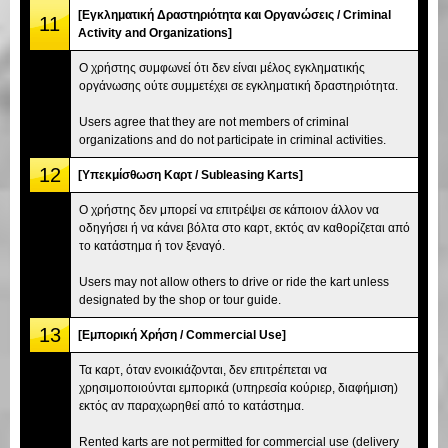
[Εγκληματική Δραστηριότητα και Οργανώσεις / Criminal
11
Activity and Organizations]
Ο χρήστης συμφωνεί ότι δεν είναι μέλος εγκληματικής
οργάνωσης ούτε συμμετέχει σε εγκληματική δραστηριότητα.
Users agree that they are not members of criminal
organizations and do not participate in criminal activities.
12
[Υπεκμίσθωση Καρτ / Subleasing Karts]
Ο χρήστης δεν μπορεί να επιτρέψει σε κάποιον άλλον να
οδηγήσει ή να κάνει βόλτα στο καρτ, εκτός αν καθορίζεται από
το κατάστημα ή τον ξεναγό.
Users may not allow others to drive or ride the kart unless
designated by the shop or tour guide.
13
[Εμπορική Χρήση / Commercial Use]
Τα καρτ, όταν ενοικιάζονται, δεν επιτρέπεται να
χρησιμοποιούνται εμπορικά (υπηρεσία κούριερ, διαφήμιση)
εκτός αν παραχωρηθεί από το κατάστημα.
Rented karts are not permitted for commercial use (delivery